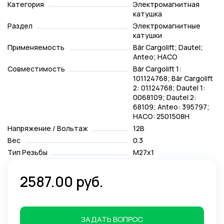
Категория
Электромагнитная
катушка
Раздел
Электромагнитные
катушки
Применяемость
Bär Cargolift; Dautel;
Anteo; HACO
Совместимость
Bär Cargolift 1:
101124768; Bär Cargolift
2: 01.124768; Dautel 1:
0068109; Dautel 2:
68109; Anteo: 395797;
HACO: 2501508H
Напряжение / Вольтаж
12В
Вес
0.3
Тип Резьбы
М27х1
2587.00 руб.
ЗАДАТЬ ВОПРОС