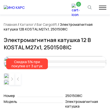
0
Главная
/
Каталог
/
Bar Cargolift
/ Электромагнитная
катушка 12В KOSTAL M27х1, 2501508IC
Электромагнитная катушка 12 В
KOSTAL M27х1, 2501508IC
Скидка 5% при
Скидка 5% при
покупке от 3 штук
покупке от 3 штук
Номер
2501508IC
Модель
Электромагнитная
катушка