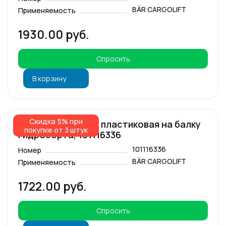
BÄR CARGOLIFT
Применяемость
1930.00 руб.
Спросить
В корзину
Скидка 5% при
Защитная крышка пластиковая на балку
покупке от 3 штук
гидроборта, 101116336
101116336
Номер
BÄR CARGOLIFT
Применяемость
1722.00 руб.
Спросить