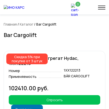
0
Главная
/
Каталог
/ Bar Cargolift
Bar Cargolift
Скидка 5% при
Гидравлический агрегат Hydac,
покупке от 3 штук
1XX122213
1XX122213
Номер
BÄR CARGOLIFT
Применяемость
102410.00 руб.
Спросить