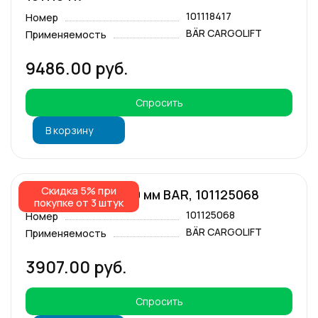
101118417
Номер
BÄR CARGOLIFT
Применяемость
9486.00 руб.
Спросить
В корзину
Скидка 5% при
Опорный ролик 30 мм BAR, 101125068
покупке от 3 штук
101125068
Номер
BÄR CARGOLIFT
Применяемость
3907.00 руб.
Спросить