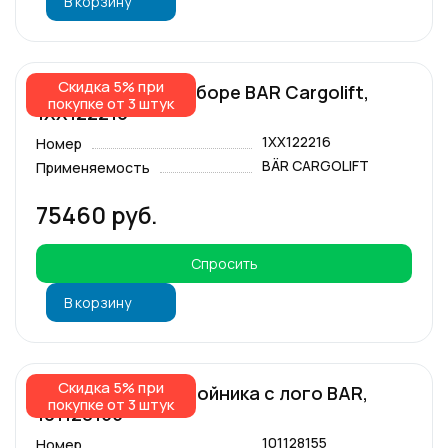
В корзину
Скидка 5% при
Гидростанция в сборе BAR Cargolift,
покупке от 3 штук
1ХХ122216
1XX122216
Номер
BÄR CARGOLIFT
Применяемость
75460 руб.
Спросить
В корзину
Скидка 5% при
Заглушка для отбойника с лого BAR,
покупке от 3 штук
101128155
101128155
Номер