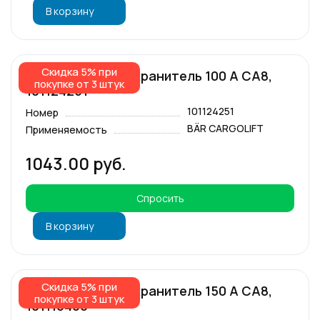
В корзину
Скидка 5% при
Основной предохранитель 100 А СА8,
покупке от 3 штук
101124251
101124251
Номер
BÄR CARGOLIFT
Применяемость
1043.00 руб.
Спросить
В корзину
Скидка 5% при
Основной предохранитель 150 А СА8,
покупке от 3 штук
101116466