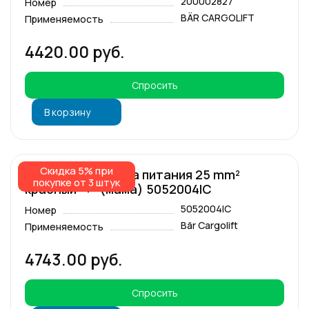
200002827
Номер
BÄR CARGOLIFT
Применяемость
4420.00 руб.
Спросить
В корзину
Скидка 5% при
Комплект разъёма питания 25 mm²
покупке от 3 штук
красный "+" (мама) 5052004IC
5052004IC
Номер
Bär Cargolift
Применяемость
4743.00 руб.
Спросить