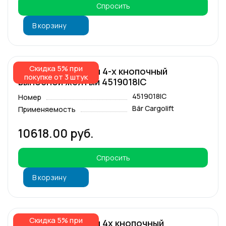
Спросить
В корзину
Скидка 5% при
Пульт управления 4-х кнопочный
покупке от 3 штук
выносной жёлтый 4519018IC
4519018IC
Номер
Bär Cargolift
Применяемость
10618.00 руб.
Спросить
В корзину
Скидка 5% при
Пульт управления 4х кнопочный