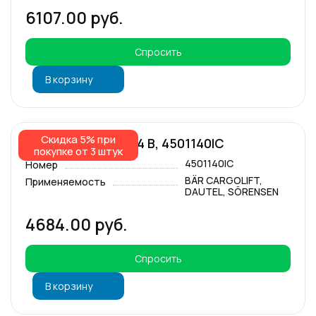
6107.00 руб.
Спросить
В корзину
Скидка 5% при
Моторное реле 24 В, 4501140IC
покупке от 3 штук
4501140IC
Номер
BÄR CARGOLIFT,
Применяемость
DAUTEL, SÖRENSEN
4684.00 руб.
Спросить
В корзину