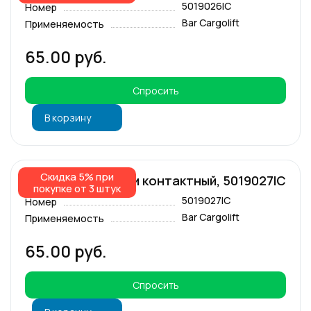
5019026IC
Номер
Bar Cargolift
Применяемость
65.00 руб.
Спросить
В корзину
Скидка 5% при
Разъём Molex 6-ти контактный, 5019027IC
покупке от 3 штук
5019027IC
Номер
Bar Cargolift
Применяемость
65.00 руб.
Спросить