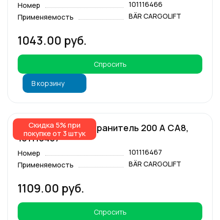
101116466
Номер
BÄR CARGOLIFT
Применяемость
1043.00 руб.
Спросить
В корзину
Скидка 5% при
Основной предохранитель 200 А СА8,
покупке от 3 штук
101116467
101116467
Номер
BÄR CARGOLIFT
Применяемость
1109.00 руб.
Спросить