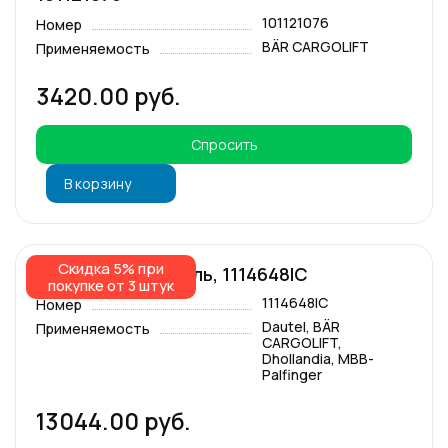
101121076
Номер
BÄR CARGOLIFT
Применяемость
3420.00 руб.
Спросить
В корзину
Скидка 5% при
Спиральный кабель, 1114648IC
покупке от 3 штук
1114648IC
Номер
Dautel, BÄR
Применяемость
CARGOLIFT,
Dhollandia, MBB-
Palfinger
13044.00 руб.