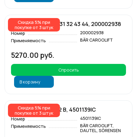
Скидка 5% при
Контактный блок 31 32 43 44, 200002938
покупке от 3 штук
200002938
Номер
BÄR CARGOLIFT
Применяемость
5270.00 руб.
Спросить
В корзину
Скидка 5% при
Моторное реле 12 В, 4501139IC
покупке от 3 штук
4501139IC
Номер
BÄR CARGOLIFT,
Применяемость
DAUTEL, SÖRENSEN