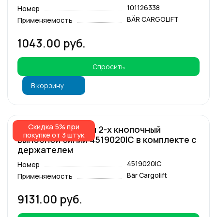
101126338
Номер
BÄR CARGOLIFT
Применяемость
1043.00 руб.
Спросить
В корзину
Скидка 5% при
Пульт управления 2-х кнопочный
покупке от 3 штук
выносной синий 4519020IC в комплекте с
держателем
4519020IC
Номер
Bär Cargolift
Применяемость
9131.00 руб.