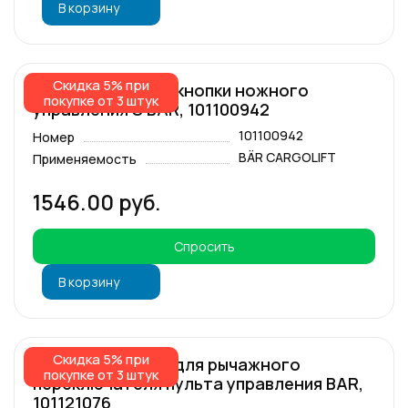
В корзину
Скидка 5% при
Резиновая часть кнопки ножного
покупке от 3 штук
управления S BAR, 101100942
101100942
Номер
BÄR CARGOLIFT
Применяемость
1546.00 руб.
Спросить
В корзину
Скидка 5% при
Ручка резиновая для рычажного
покупке от 3 штук
переключателя пульта управления BAR,
101121076