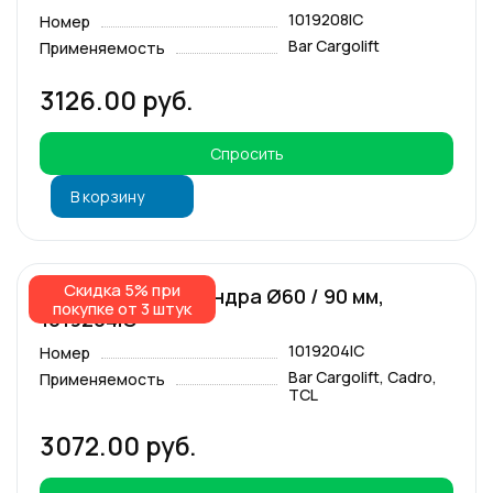
1019208IC
Номер
Bar Cargolift
Применяемость
3126.00 руб.
Спросить
В корзину
Скидка 5% при
Чехол гидроцилиндра Ø60 / 90 мм,
покупке от 3 штук
1019204IC
1019204IC
Номер
Bar Cargolift, Cadro,
Применяемость
TCL
3072.00 руб.