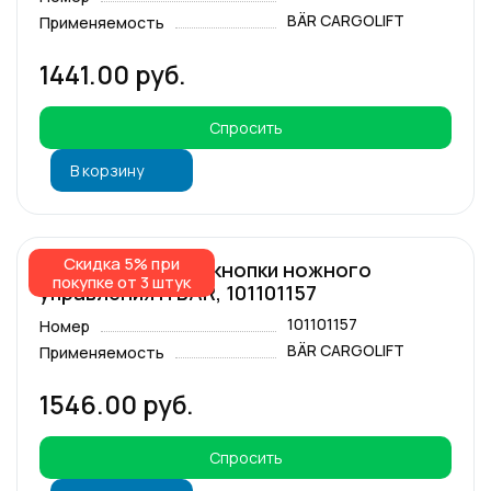
BÄR CARGOLIFT
Применяемость
1441.00 руб.
Спросить
В корзину
Скидка 5% при
Резиновая часть кнопки ножного
покупке от 3 штук
управления H BAR, 101101157
101101157
Номер
BÄR CARGOLIFT
Применяемость
1546.00 руб.
Спросить