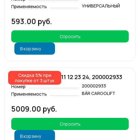
УНИВЕРСАЛЬНЫЙ
Применяемость
593.00 руб.
Спросить
В корзину
Скидка 5% при
Контактный блок 11 12 23 24, 200002933
покупке от 3 штук
200002933
Номер
BÄR CARGOLIFT
Применяемость
5009.00 руб.
Спросить
В корзину