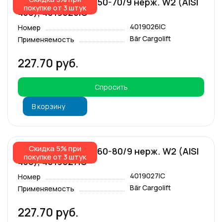
Хомут червячный 50-70/9 нерж. W2 (AISI
покупке от 3 штук
430), 4019026IC
4019026IC
Номер
Bär Cargolift
Применяемость
227.70 руб.
Спросить
В корзину
Скидка 5% при
Хомут червячный 60-80/9 нерж. W2 (AISI
покупке от 3 штук
430), 4019027IC
4019027IC
Номер
Bär Cargolift
Применяемость
227.70 руб.