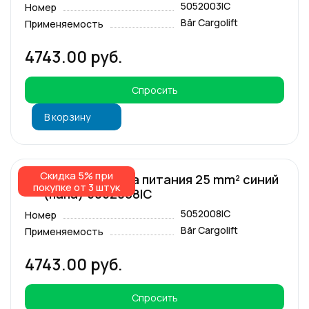
5052003IC
Номер
Bär Cargolift
Применяемость
4743.00 руб.
Спросить
В корзину
Скидка 5% при
Комплект разъёма питания 25 mm² синий
покупке от 3 штук
"-" (папа) 5052008IC
5052008IC
Номер
Bär Cargolift
Применяемость
4743.00 руб.
Спросить