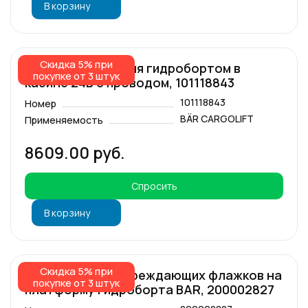
В корзину
Скидка 5% при
Кнопка управления гидробортом в
покупке от 3 штук
кабине 24В с проводом, 101118843
101118843
Номер
BÄR CARGOLIFT
Применяемость
8609.00 руб.
Спросить
В корзину
Скидка 5% при
Комплект предупреждающих флажков на
покупке от 3 штук
платформу гидроборта BAR, 200002827