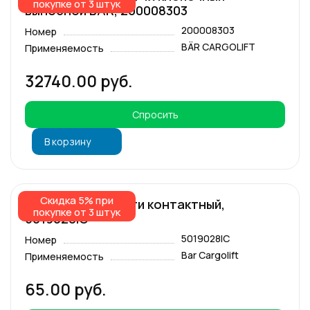
покупке от 3 штук
выносной BAR, 200008303
200008303
Номер
BÄR CARGOLIFT
Применяемость
32740.00 руб.
Спросить
В корзину
Скидка 5% при
Разъём Molex 10-ти контактный,
покупке от 3 штук
5019028IC
5019028IC
Номер
Bar Cargolift
Применяемость
65.00 руб.