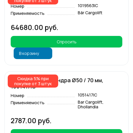
покупке от 3 штук
1019563IC
Номер
Bär Cargolift
Применяемость
64680.00 руб.
Спросить
В корзину
Скидка 5% при
Чехол гидроцилиндра Ø50 / 70 мм,
покупке от 3 штук
1051417IC
1051417IC
Номер
Bar Cargolift,
Применяемость
Dhollandia
2787.00 руб.