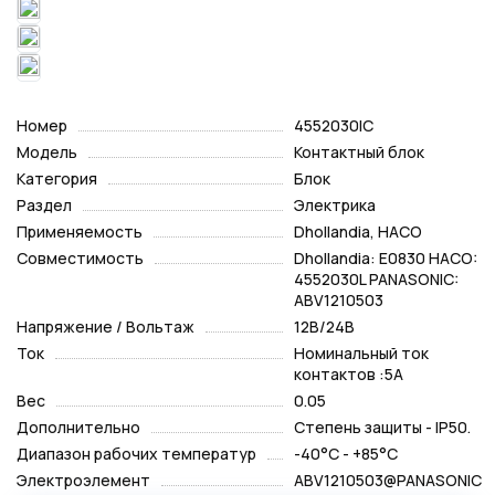
Номер
4552030IC
Модель
Контактный блок
Категория
Блок
Раздел
Электрика
Применяемость
Dhollandia, HACO
Совместимость
Dhollandia: E0830 HACO:
4552030L PANASONIC:
ABV1210503
Напряжение / Вольтаж
12В/24В
Ток
Номинальный ток
контактов :5A
Вес
0.05
Дополнительно
Степень защиты - IP50.
Диапазон рабочих температур
-40°C - +85°C
Электроэлемент
ABV1210503@PANASONIC