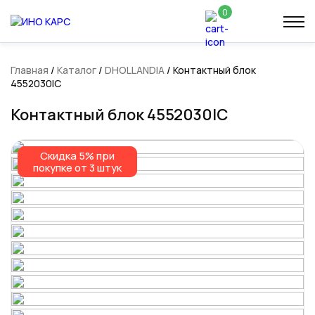
0
Главная
/
Каталог
/
DHOLLANDIA
/ Контактный блок
4552030IC
Контактный блок 4552030IC
Скидка 5% при
Скидка 5% при
покупке от 3 штук
покупке от 3 штук