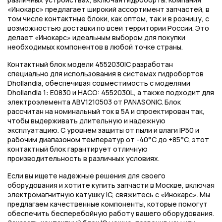
«Инокарс» предлагает широкий ассортимент запчастей, в
том числе контактные блоки, как оптом, так и в розницу, с
возможностью доставки по всей территории России. Это
делает «Инокарс» идеальным выбором для покупки
необходимых компонентов в любой точке страны.
Контактный блок модели 4552030IC разработан
специально для использования в системах гидробортов
Dhollandia, обеспечивая совместимость с моделями
Dhollandia 1: E0830 и HACO: 4552030L, а также подходит для
электроэлемента ABV1210503 от PANASONIC. Блок
рассчитан на номинальный ток в 5A и спроектирован так,
чтобы выдерживать длительную и надежную
эксплуатацию. С уровнем защиты от пыли и влаги IP50 и
рабочим диапазоном температур от -40°C до +85°C, этот
контактный блок гарантирует отличную
производительность в различных условиях.
Если вы ищете надежные решения для своего
оборудования и хотите купить запчасти в Москве, включая
электромагнитную катушку IC, свяжитесь с «Инокарс». Мы
предлагаем качественные компоненты, которые помогут
обеспечить бесперебойную работу вашего оборудования.